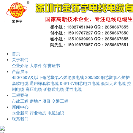
杨小姐：13827451949 QQ：2850667655
付小姐：15919767227 QQ：2850667650
翟小姐：13510639693 QQ：2850667655
闫先生：15919875057 QQ：2850667651
首页
关于我们
企业介绍
大事件
荣誉证书
产品展示
450/750V及以下铜芯聚氯乙烯绝缘电线
300/500铜芯聚氯乙烯护
套软电缆
通用橡套软电缆
0.6/1KV铜芯电力电缆
低烟无卤电缆
控
制电缆
高压电缆
矿物质电缆
柔性电缆
工程案例
市政工程
房地产项目
交通工程
新闻中心
企业新闻
行业动态
电缆知识
联系我们