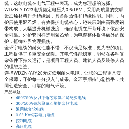
缆，这款电缆在电气工程中表现，成为您理想的选择。
WDZN-YJY23电缆额定电压为0.6/1KV，采用高质量的交联
聚乙烯材料作为绝缘层，具备耐热性和绝缘性能。同时，内
护层使用聚乙烯，有效保护电缆核心，铠装层则由高强度钢
带构成，大幅提升机械强度，确保电缆在严苛环境下依然安
全可靠。外护套同样选用聚乙烯，为电缆整体提供额外的保
护，抵御外界物理损伤。
金环宇电缆的耐火性能不错，不仅满足标准，更为您的项目
工程提供了多重安全保障。其电气性能稳定，能够在各种复
杂条件下持久运行，是项目工程人员、建筑人员及装修人员
的理想之选。
选择WDZN-YJY23无卤低烟耐火电缆，让您的工程更具安
全保障，守护每一分投入与成果。金环宇期待与您携手，共
同创造安全、可靠的电气环境。
产品导航
450/750V及以下铜芯聚氯乙烯绝缘电线
300/500V铜芯聚氯乙烯护套软电缆
通用橡套软电缆
0.6/1KV铜芯电力电缆
控制电缆
高压电缆