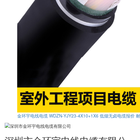
金环宇电线电缆 WDZN-YJY23-4X10+1X6 低烟无卤电缆报价