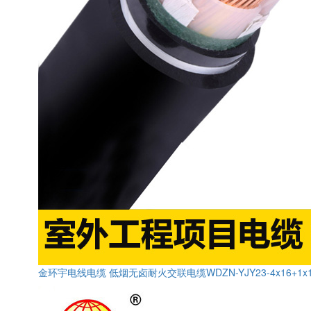
金环宇电线电缆 低烟无卤耐火交联电缆WDZN-YJY23-4x16+1x