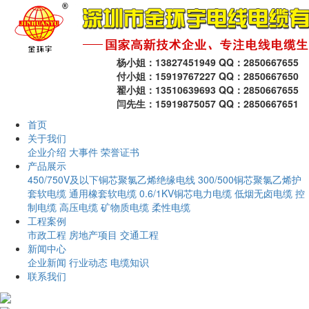
杨小姐：13827451949 QQ：2850667655
付小姐：15919767227 QQ：2850667650
翟小姐：13510639693 QQ：2850667655
闫先生：15919875057 QQ：2850667651
首页
关于我们
企业介绍
大事件
荣誉证书
产品展示
450/750V及以下铜芯聚氯乙烯绝缘电线
300/500铜芯聚氯乙烯护
套软电缆
通用橡套软电缆
0.6/1KV铜芯电力电缆
低烟无卤电缆
控
制电缆
高压电缆
矿物质电缆
柔性电缆
工程案例
市政工程
房地产项目
交通工程
新闻中心
企业新闻
行业动态
电缆知识
联系我们