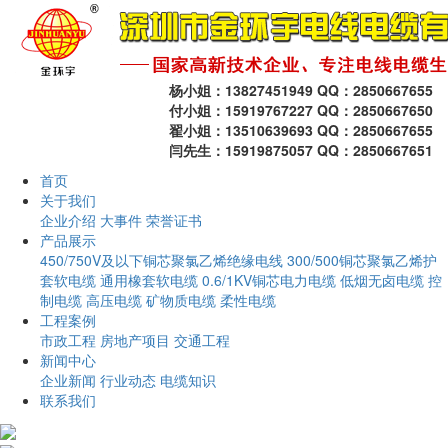
杨小姐：13827451949 QQ：2850667655
付小姐：15919767227 QQ：2850667650
翟小姐：13510639693 QQ：2850667655
闫先生：15919875057 QQ：2850667651
首页
关于我们
企业介绍
大事件
荣誉证书
产品展示
450/750V及以下铜芯聚氯乙烯绝缘电线
300/500铜芯聚氯乙烯护
套软电缆
通用橡套软电缆
0.6/1KV铜芯电力电缆
低烟无卤电缆
控
制电缆
高压电缆
矿物质电缆
柔性电缆
工程案例
市政工程
房地产项目
交通工程
新闻中心
企业新闻
行业动态
电缆知识
联系我们