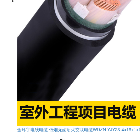
金环宇电线电缆 低烟无卤耐火交联电缆WDZN-YJY23-4x16+1x