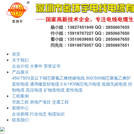
杨小姐：13827451949 QQ：2850667655
付小姐：15919767227 QQ：2850667650
翟小姐：13510639693 QQ：2850667655
闫先生：15919875057 QQ：2850667651
首页
关于我们
企业介绍
大事件
荣誉证书
产品展示
450/750V及以下铜芯聚氯乙烯绝缘电线
300/500铜芯聚氯乙烯护
套软电缆
通用橡套软电缆
0.6/1KV铜芯电力电缆
低烟无卤电缆
控
制电缆
高压电缆
矿物质电缆
柔性电缆
工程案例
市政工程
房地产项目
交通工程
新闻中心
企业新闻
行业动态
电缆知识
联系我们