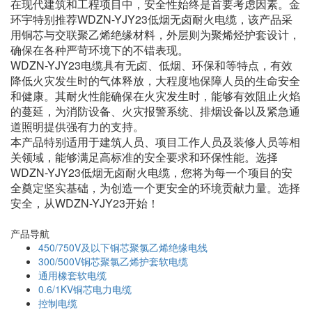
在现代建筑和工程项目中，安全性始终是首要考虑因素。金
环宇特别推荐WDZN-YJY23低烟无卤耐火电缆，该产品采
用铜芯与交联聚乙烯绝缘材料，外层则为聚烯烃护套设计，
确保在各种严苛环境下的不错表现。
WDZN-YJY23电缆具有无卤、低烟、环保和等特点，有效
降低火灾发生时的气体释放，大程度地保障人员的生命安全
和健康。其耐火性能确保在火灾发生时，能够有效阻止火焰
的蔓延，为消防设备、火灾报警系统、排烟设备以及紧急通
道照明提供强有力的支持。
本产品特别适用于建筑人员、项目工作人员及装修人员等相
关领域，能够满足高标准的安全要求和环保性能。选择
WDZN-YJY23低烟无卤耐火电缆，您将为每一个项目的安
全奠定坚实基础，为创造一个更安全的环境贡献力量。选择
安全，从WDZN-YJY23开始！
产品导航
450/750V及以下铜芯聚氯乙烯绝缘电线
300/500V铜芯聚氯乙烯护套软电缆
通用橡套软电缆
0.6/1KV铜芯电力电缆
控制电缆