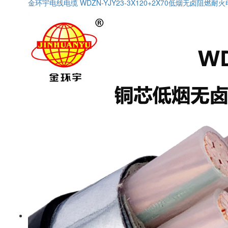
金环宇电线电缆 WDZN-YJY23-3X120+2X70低烟无卤阻燃耐