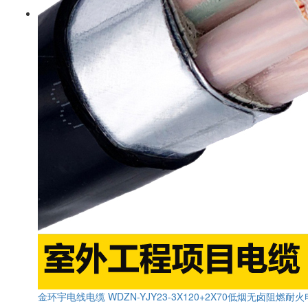
金环宇电线电缆 WDZN-YJY23-3X120+2X70低烟无卤阻燃耐