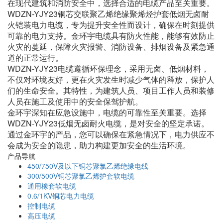
在现代建筑和消防安全中，选择合适的电缆产品至关重要。
WDZN-YJY23铜芯交联聚乙烯绝缘聚烯烃护套低烟无卤耐
火铠装电力电缆，专为提升安全性而设计，确保在时刻提供
可靠的电力支持。金环宇电缆具有防火性能，能够有效防止
火灾的蔓延，保障火灾报警、消防设备、排烟设备及紧急通
道的正常运行。
WDZN-YJY23电缆遵循环保理念，采用无卤、低烟材料，
不仅对环境友好，更在火灾发生时减少气体的释放，保护人
们的生命安全。其特性，为建筑人员、项目工作人员和装修
人员在施工及使用中的安全保驾护航。
金环宇深知在应急设施中，电缆的可靠性至关重要。选择
WDZN-YJY23低烟无卤耐火电缆，是对安全的坚定承诺。
通过金环宇的产品，您可以确保在紧急情况下，电力供应不
会成为安全的隐患，助力构建更加安全的生活环境。
产品导航
450/750V及以下铜芯聚氯乙烯绝缘电线
300/500V铜芯聚氯乙烯护套软电缆
通用橡套软电缆
0.6/1KV铜芯电力电缆
控制电缆
高压电缆