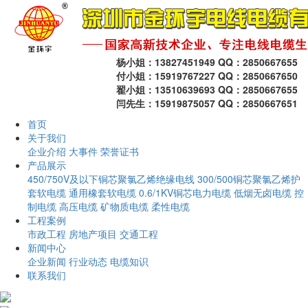
杨小姐：13827451949 QQ：2850667655
付小姐：15919767227 QQ：2850667650
翟小姐：13510639693 QQ：2850667655
闫先生：15919875057 QQ：2850667651
首页
关于我们
企业介绍
大事件
荣誉证书
产品展示
450/750V及以下铜芯聚氯乙烯绝缘电线
300/500铜芯聚氯乙烯护
套软电缆
通用橡套软电缆
0.6/1KV铜芯电力电缆
低烟无卤电缆
控
制电缆
高压电缆
矿物质电缆
柔性电缆
工程案例
市政工程
房地产项目
交通工程
新闻中心
企业新闻
行业动态
电缆知识
联系我们