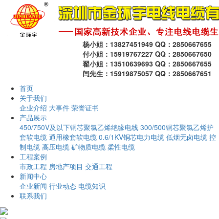
杨小姐：13827451949 QQ：2850667655
付小姐：15919767227 QQ：2850667650
翟小姐：13510639693 QQ：2850667655
闫先生：15919875057 QQ：2850667651
首页
关于我们
企业介绍
大事件
荣誉证书
产品展示
450/750V及以下铜芯聚氯乙烯绝缘电线
300/500铜芯聚氯乙烯护
套软电缆
通用橡套软电缆
0.6/1KV铜芯电力电缆
低烟无卤电缆
控
制电缆
高压电缆
矿物质电缆
柔性电缆
工程案例
市政工程
房地产项目
交通工程
新闻中心
企业新闻
行业动态
电缆知识
联系我们