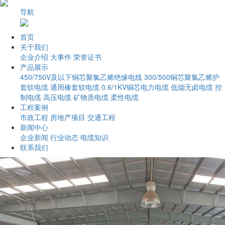
导航
首页
关于我们
企业介绍
大事件
荣誉证书
产品展示
450/750V及以下铜芯聚氯乙烯绝缘电线
300/500铜芯聚氯乙烯护
套软电缆
通用橡套软电缆
0.6/1KV铜芯电力电缆
低烟无卤电缆
控
制电缆
高压电缆
矿物质电缆
柔性电缆
工程案例
市政工程
房地产项目
交通工程
新闻中心
企业新闻
行业动态
电缆知识
联系我们