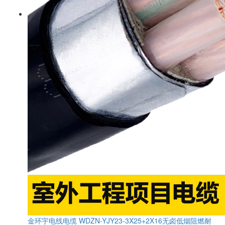
金环宇电线电缆 WDZN-YJY23-3X25+2X16无卤低烟阻燃耐