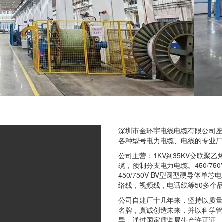
深圳市金环宇电线电缆有限公司
各种型号电力电缆、电线的专业
公司主营：1KV到35KV交联聚
缆，预制分支电力电缆。450/7
450/750V BV型圆型硬导体单芯
络线，视频线，电话线等50多个品
公司自建厂十几年来，坚持以质
名牌，真诚创造未来，并以科学
导，通过国家质监局生产许可证、