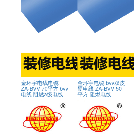
金环宇电线电缆
金环宇电缆 bvv双皮
ZA-BVV 70平方 bvv
硬电线 ZA-BVV 50
电线 阻燃a级电线
平方 阻燃电线