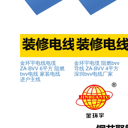
金环宇电线电缆
金环宇电缆 阻燃bvv
ZA-BVV 6平方 阻燃
导线 ZA-BVV 4平方
bvv电线 家装电线
深圳bvv电线厂家
进户主线