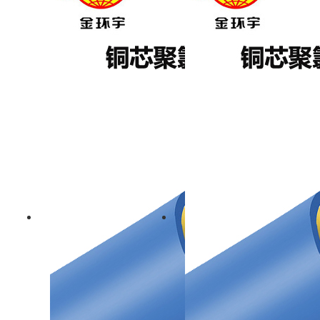
3
4
5
6
7
8
9