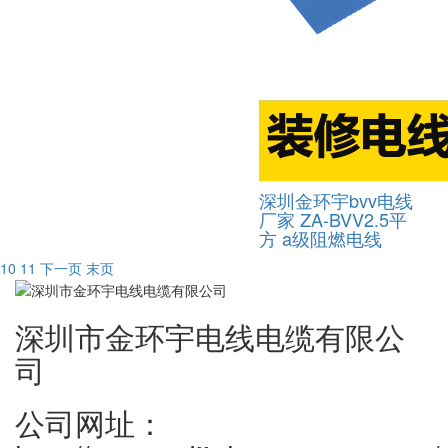
深圳金环宇bvv电线
厂家 ZA-BVV2.5平
方 a级阻燃电线
10
11
下一页
末页
深圳市金环宇电线电缆有限公
司
公司网址：