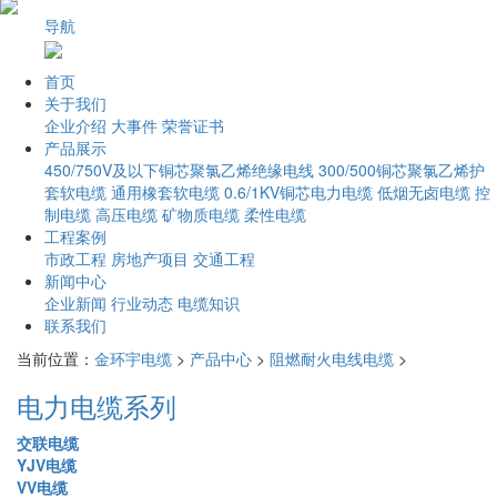
导航
首页
关于我们
企业介绍
大事件
荣誉证书
产品展示
450/750V及以下铜芯聚氯乙烯绝缘电线
300/500铜芯聚氯乙烯护
套软电缆
通用橡套软电缆
0.6/1KV铜芯电力电缆
低烟无卤电缆
控
制电缆
高压电缆
矿物质电缆
柔性电缆
工程案例
市政工程
房地产项目
交通工程
新闻中心
企业新闻
行业动态
电缆知识
联系我们
当前位置：
金环宇电缆
>
产品中心
>
阻燃耐火电线电缆
>
电力电缆系列
交联电缆
YJV电缆
VV电缆